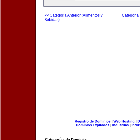
<< Categoria Anterior (Alimentos y
Categoria 
Bebidas)
Registro de Dominios
|
Web Hosting
|
D
Dominios Expirados
|
Industrias
|
Indu
Categorías de Dominio: