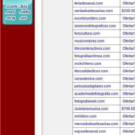
feriartesanal.com
Ofertar
ventadeartesanias.com
$200.0
escribirunlibro.com
Ofertar
sesionesfotograficas.com
Ofertar
forocultura.com
Ofertar
musicompras.com
Ofertar
librosinteractivos.com
Ofertar
fotografiaenlinea.com
Ofertar
rockchileno.com
Ofertar
librosdidacticos.com
Ofertar
cursodecine.com
Ofertar
peliculasdigitales.com
Ofertar
academiadefotografia.com
Ofertar
fotografiaweb.com
Ofertar
clubdelamusica.com
$799.0
minilibro.com
Ofertar
mercadodeartesanias.com
Ofertar
expoartesanal.com
Ofertar