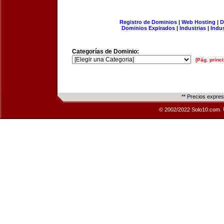
Registro de Dominios
|
Web Hosting
|
D
Dominios Expirados
|
Industrias
|
Indu
Categorías de Dominio:
[Pág. princi
** Precios expre
© 2002/2022 Solo10.com