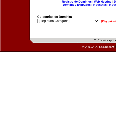
Registro de Dominios
|
Web Hosting
|
D
Dominios Expirados
|
Industrias
|
Indu
Categorías de Dominio:
[Pág. princi
** Precios expre
© 2002/2022 Solo10.com