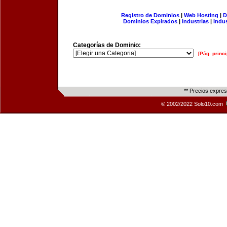
Registro de Dominios
|
Web Hosting
|
D
Dominios Expirados
|
Industrias
|
Indu
Categorías de Dominio:
[Pág. princi
** Precios expre
© 2002/2022 Solo10.com