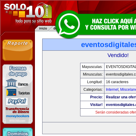
eventosdigital
Vendido!
Mayusculas:
EVENTOSDIGITA
Minusculas:
eventosdigitales.
Longitud:
16 caracteres
Categorias:
Internet
,
Miscelane
Precio:
Realizar una ofer
Visitar!
eventosdigitales
Serán consideradas ofer