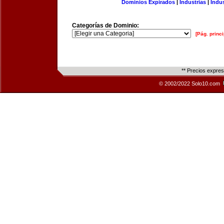
Dominios Expirados
|
Industrias
|
Indu
Categorías de Dominio:
[Pág. princi
** Precios expre
© 2002/2022 Solo10.com