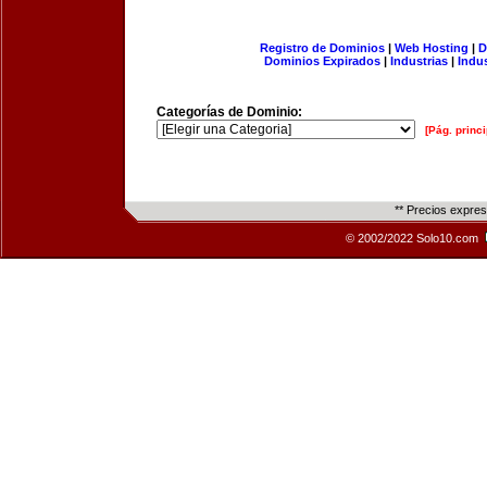
Registro de Dominios
|
Web Hosting
|
D
Dominios Expirados
|
Industrias
|
Indu
Categorías de Dominio:
[Pág. princi
** Precios expre
© 2002/2022 Solo10.com