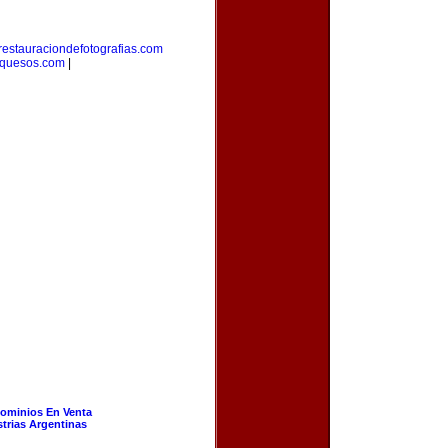
restauraciondefotografias.com
equesos.com
|
ominios En Venta
strias Argentinas