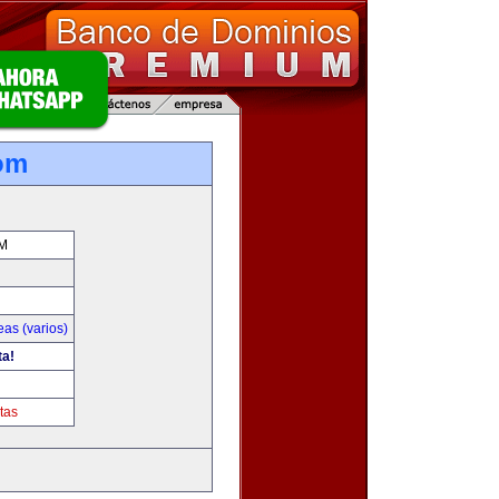
com
M
as (varios)
ta!
tas