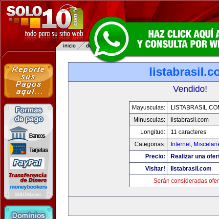
listabrasil.
Vendido!
Mayusculas:
LISTABRASIL.CO
Minusculas:
listabrasil.com
Longitud:
11 caracteres
Categorias:
Internet
,
Miscelane
Precio:
Realizar una ofer
Visitar!
listabrasil.com
Serán consideradas ofer