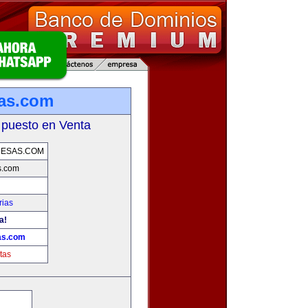
as.com
 puesto en Venta
RESAS.COM
s.com
rias
a!
as.com
tas