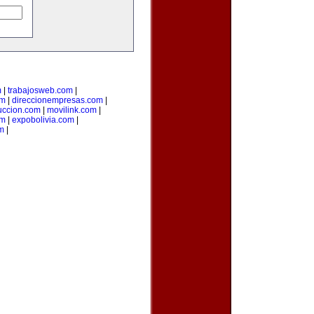
m
|
trabajosweb.com
|
om
|
direccionempresas.com
|
ccion.com
|
movilink.com
|
om
|
expobolivia.com
|
m
|