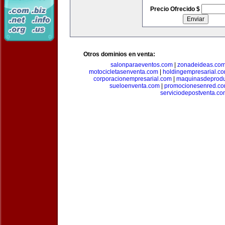
Precio Ofrecido $
Otros dominios en venta:
salonparaeventos.com
|
zonadeideas.co
motocicletasenventa.com
|
holdingempresarial.c
corporacionempresarial.com
|
maquinasdeprodu
sueloenventa.com
|
promocionesenred.c
serviciodepostventa.co