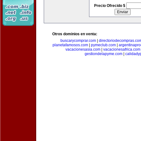
Precio Ofrecido $
Otros dominios en venta:
buscarycomprar.com
|
directoriodecompras.co
planetafamosos.com
|
pymeclub.com
|
argentinapro
vacacionesasia.com
|
vacacionesafrica.com
gestiondelapyme.com
|
calidady