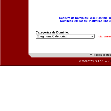
Registro de Dominios
|
Web Hosting
|
D
Dominios Expirados
|
Industrias
|
Indu
Categorías de Dominio:
[Pág. princi
** Precios expre
© 2002/2022 Solo10.com