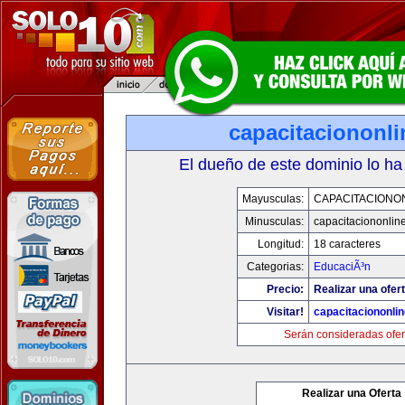
capacitaciononl
El dueño de este dominio lo ha
Mayusculas:
CAPACITACIONO
Minusculas:
capacitaciononlin
Longitud:
18 caracteres
Categorias:
EducaciÃ³n
Precio:
Realizar una ofert
Visitar!
capacitaciononli
Serán consideradas ofer
Realizar una Oferta