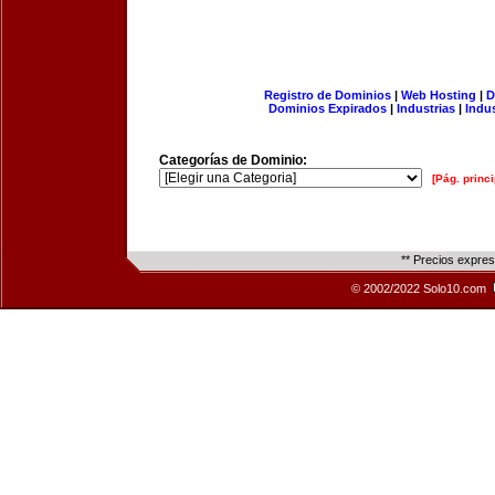
Registro de Dominios
|
Web Hosting
|
D
Dominios Expirados
|
Industrias
|
Indu
Categorías de Dominio:
[Pág. princi
** Precios expre
© 2002/2022 Solo10.com