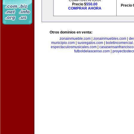
COMPRAR AHORA
Precio $
550.00
Precio 
COMPRAR AHORA
Otros dominios en venta:
zonainmueble.com
|
zonainmuebles.com
|
de
municipio.com
|
susregalos.com
|
boletincomercial
espectaculosmusicales.com
|
casasensanfrancisco
futboldelascenso.com
|
proyectostec