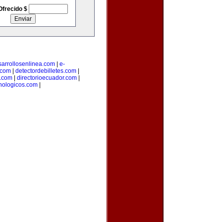
Ofrecido $
sarrollosenlinea.com
|
e-
.com
|
detectordebilletes.com
|
.com
|
directorioecuador.com
|
nologicos.com
|