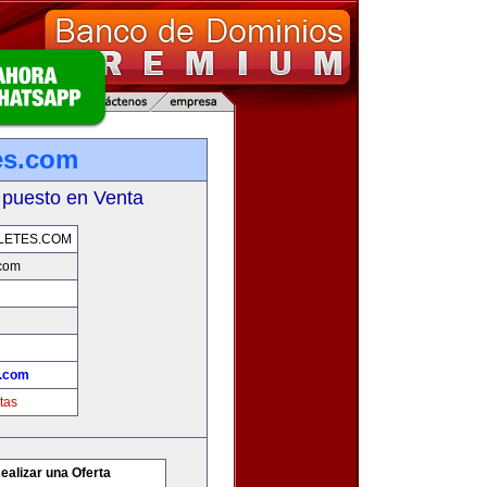
tes.com
 puesto en Venta
LETES.COM
.com
s.com
tas
ealizar una Oferta