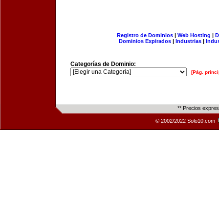
Registro de Dominios
|
Web Hosting
|
D
Dominios Expirados
|
Industrias
|
Indu
Categorías de Dominio:
[Pág. princi
** Precios expre
© 2002/2022 Solo10.com