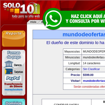
mundodeoferta
El dueño de este dominio lo ha
Mayusculas:
MUNDODEOFER
Minusculas:
mundodeofertas
Longitud:
14 caracteres
Categorias:
Sin Clasificar
Precio:
$599.00
Visitar!
mundodeoferta
Serán consideradas ofer
R