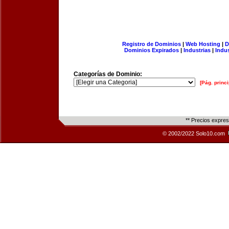
Registro de Dominios
|
Web Hosting
|
D
Dominios Expirados
|
Industrias
|
Indu
Categorías de Dominio:
[Pág. princi
** Precios expre
© 2002/2022 Solo10.com