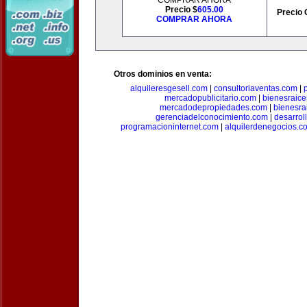
COMPRAR AHORA
Precio $
605.00
Precio 
COMPRAR AHORA
Otros dominios en venta:
alquileresgesell.com
|
consultoriaventas.com
|
mercadopublicitario.com
|
bienesraice
mercadodepropiedades.com
|
bienesra
gerenciadelconocimiento.com
|
desarrol
programacioninternet.com
|
alquilerdenegocios.c