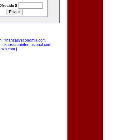
Ofrecido $
m
|
finanzasyeconomia.com
|
|
exposicioninternacional.com
anza.com
|