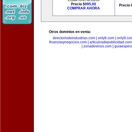
COMPRAR AHORA
Precio $
995.00
Precio 
COMPRAR AHORA
Otros dominios en venta:
directoriodeindustrias.com
|
only6.com
|
only9.co
finanzasynegocios.com
|
articulosdepublicidad.com
|
zonadevinos.com
|
guiaesper