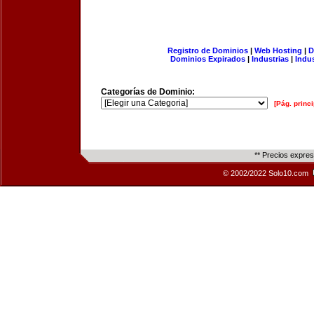
Registro de Dominios
|
Web Hosting
|
D
Dominios Expirados
|
Industrias
|
Indu
Categorías de Dominio:
[Pág. princi
** Precios expre
© 2002/2022 Solo10.com