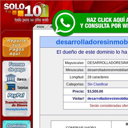
desarrolladoresinmob
El dueño de este dominio lo ha
Mayusculas:
DESARROLLADORESINM
Minusculas:
desarrolladoresinmobilia
Longitud:
28 caracteres
Categorias:
Sin Clasificar
Precio:
$3,500.00
Visitar!
desarrolladoresinmobili
Serán consideradas ofer
R