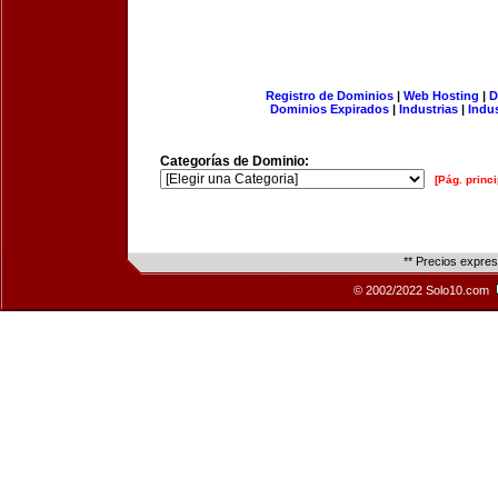
Registro de Dominios
|
Web Hosting
|
D
Dominios Expirados
|
Industrias
|
Indu
Categorías de Dominio:
[Pág. princi
** Precios expre
© 2002/2022 Solo10.com