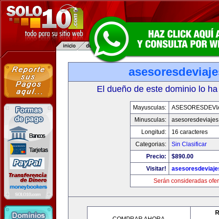
asesoresdeviaj
El dueño de este dominio lo ha
Mayusculas:
ASESORESDEVI
Minusculas:
asesoresdeviaje
Longitud:
16 caracteres
Categorias:
Sin Clasificar
Precio:
$890.00
Visitar!
asesoresdeviaj
Serán consideradas ofer
R