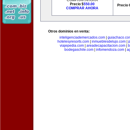
COMPRAR AHORA
Precio $
550.00
Precio 
COMPRAR AHORA
Otros dominios en venta:
inteligenciademercados.com
|
guiachaco.co
hotelesyresorts.com
|
inmueblesdelujo.com
|
p
viajepedia.com
|
areadecapacitacion.com
|
b
bodegaschile.com
|
infomendoza.com
|
a