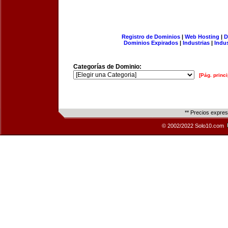
Registro de Dominios
|
Web Hosting
|
D
Dominios Expirados
|
Industrias
|
Indu
Categorías de Dominio:
[Pág. princi
** Precios expre
© 2002/2022 Solo10.com