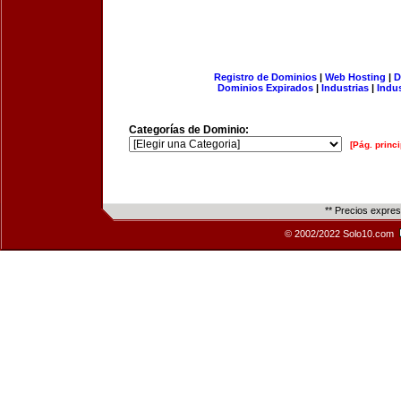
Registro de Dominios
|
Web Hosting
|
D
Dominios Expirados
|
Industrias
|
Indu
Categorías de Dominio:
[Pág. princi
** Precios expre
© 2002/2022 Solo10.com