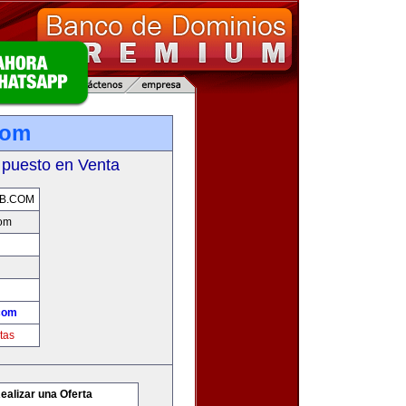
com
 puesto en Venta
B.COM
com
com
tas
ealizar una Oferta