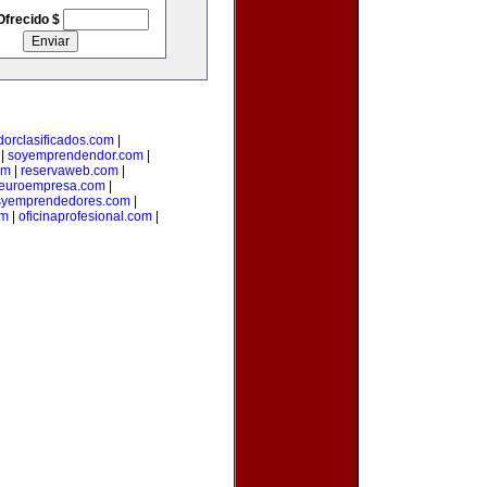
Ofrecido $
orclasificados.com
|
|
soyemprendendor.com
|
om
|
reservaweb.com
|
euroempresa.com
|
syemprendedores.com
|
om
|
oficinaprofesional.com
|