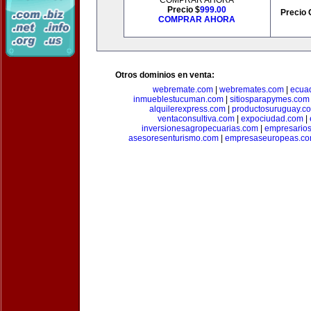
COMPRAR AHORA
Precio $
999.00
Precio 
COMPRAR AHORA
Otros dominios en venta:
webremate.com
|
webremates.com
|
ecuad
inmueblestucuman.com
|
sitiosparapymes.com
alquilerexpress.com
|
productosuruguay.c
ventaconsultiva.com
|
expociudad.com
|
inversionesagropecuarias.com
|
empresario
asesoresenturismo.com
|
empresaseuropeas.c