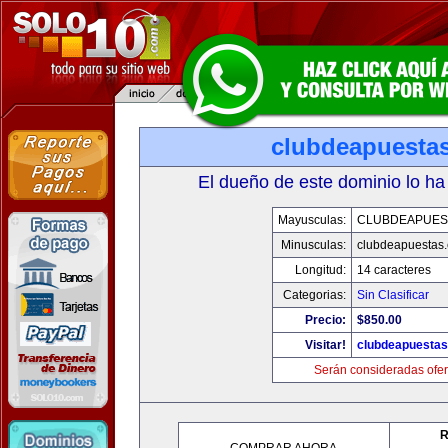
clubdeapuesta
El dueño de este dominio lo ha
Mayusculas:
CLUBDEAPUES
Minusculas:
clubdeapuestas
Longitud:
14 caracteres
Categorias:
Sin Clasificar
Precio:
$850.00
Visitar!
clubdeapuesta
Serán consideradas ofer
R