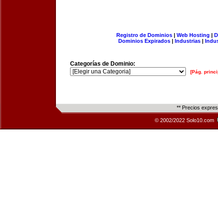
Registro de Dominios
|
Web Hosting
|
D
Dominios Expirados
|
Industrias
|
Indu
Categorías de Dominio:
[Pág. princi
** Precios expre
© 2002/2022 Solo10.com