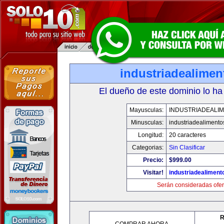
industriadealime
El dueño de este dominio lo ha
Mayusculas:
INDUSTRIADEALI
Minusculas:
industriadealiment
Longitud:
20 caracteres
Categorias:
Sin Clasificar
Precio:
$999.00
Visitar!
industriadealimen
Serán consideradas ofer
R