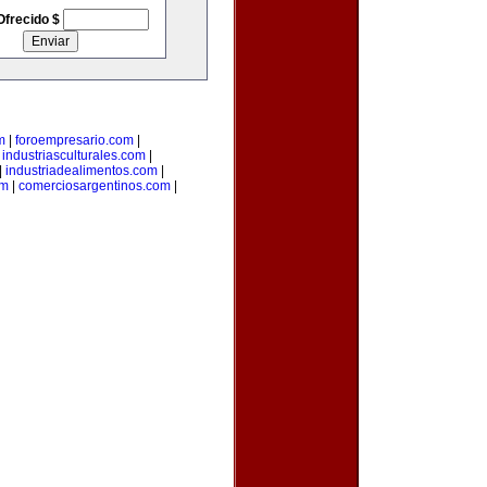
Ofrecido $
m
|
foroempresario.com
|
|
industriasculturales.com
|
|
industriadealimentos.com
|
om
|
comerciosargentinos.com
|