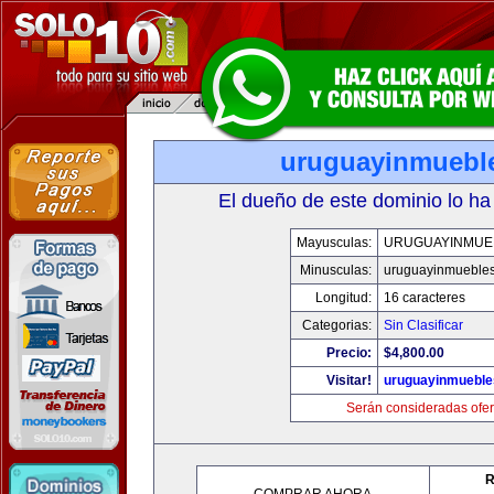
uruguayinmuebl
El dueño de este dominio lo ha
Mayusculas:
URUGUAYINMUE
Minusculas:
uruguayinmueble
Longitud:
16 caracteres
Categorias:
Sin Clasificar
Precio:
$4,800.00
Visitar!
uruguayinmuebl
Serán consideradas ofer
R