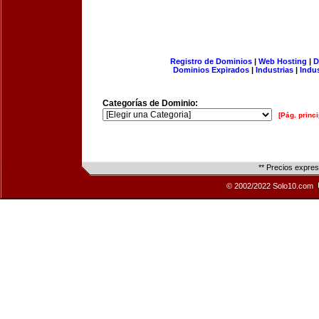
Registro de Dominios
|
Web Hosting
|
D
Dominios Expirados
|
Industrias
|
Indu
Categorías de Dominio:
[Pág. princi
** Precios expre
© 2002/2022 Solo10.com