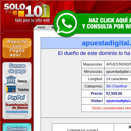
apuestadigita
El dueño de este dominio lo ha
Mayusculas:
APUESTADIGI
Minusculas:
apuestadigital
Longitud:
14 caracteres
Categorias:
Sin Clasificar
Precio:
$7,500.00
Visitar!
apuestadigital
Serán consideradas ofer
R