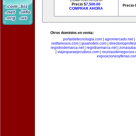
COMPRAR AHORA
Precio $
7,500.00
Precio 
COMPRAR AHORA
Otros dominios en venta:
portaldetecnologia.com
|
agromercado.net
|
redfamosos.com
|
guiahotels.com
|
directorioprofes
registrodemarca.net
|
registrarmarca.net
|
zonasuba
|
viajesparaejecutivos.com
|
reuniaodenegocios
exposicionesyferias.co