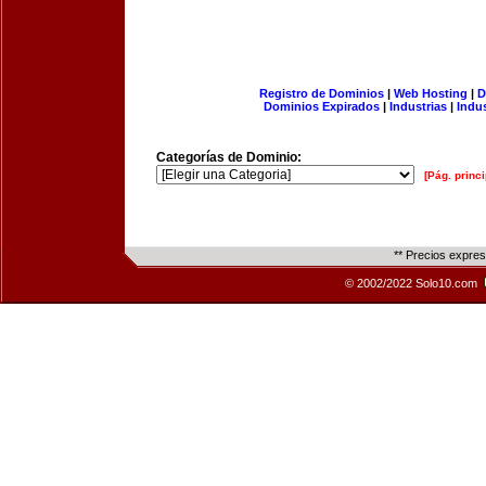
Registro de Dominios
|
Web Hosting
|
D
Dominios Expirados
|
Industrias
|
Indu
Categorías de Dominio:
[Pág. princi
** Precios expre
© 2002/2022 Solo10.com