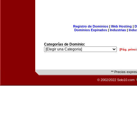
Registro de Dominios
|
Web Hosting
|
D
Dominios Expirados
|
Industrias
|
Indu
Categorías de Dominio:
[Pág. princi
** Precios expre
© 2002/2022 Solo10.com